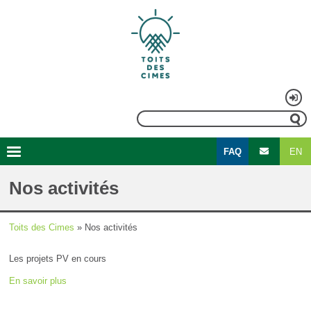
Aller
au
contenu
principal
Menu
Rechercher
du
FAQ
EN
compte
Second
Navigation
de
menu
principale
Nos activités
l'utilisateur
Toits des Cimes
Nos activités
Fil
Les projets PV en cours
d'Ariane
En savoir plus